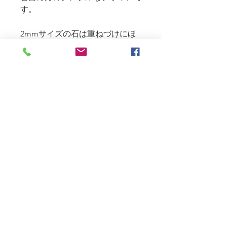
す。
2mmサイズの石は重ねづけにほ
どよいサイズで、
手元が華やかに→自分そのものも
エネルギーに満ちてくるのを感じ
ることと思います。
重ねづけをするのには、ピンキー
リングや薬指がしっくりよく馴染
みます。
10金イエロー・ピンクゴールド
(17,000円～)と18金イエロー・ピ
ンクゴールド(23,000円～)の2種か
らお選び頂けます。
約1mm幅のリングはとても軽い