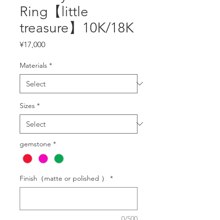
Ring【little
treasure】10K/18K
Price
¥17,000
Materials
*
Sizes
*
gemstone
*
Finish（matte or polished ）
*
0/500