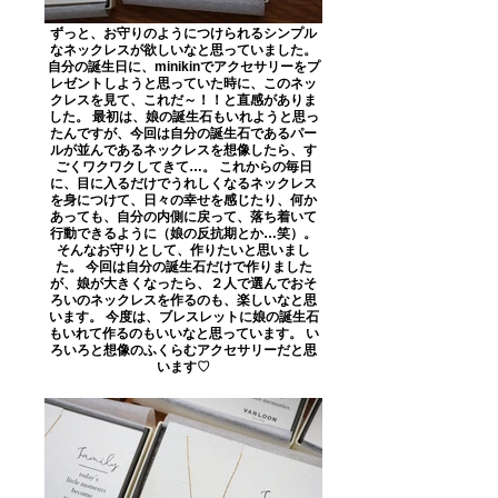
ずっと、お守りのようにつけられるシンプル
なネックレスが欲しいなと思っていました。
自分の誕生日に、minikinでアクセサリーをプ
レゼントしようと思っていた時に、このネッ
クレスを見て、これだ～！！と直感がありま
した。 最初は、娘の誕生石もいれようと思っ
たんですが、今回は自分の誕生石であるパー
ルが並んであるネックレスを想像したら、す
ごくワクワクしてきて…。 これからの毎日
に、目に入るだけでうれしくなるネックレス
を身につけて、日々の幸せを感じたり、何か
あっても、自分の内側に戻って、落ち着いて
行動できるように（娘の反抗期とか…笑）。
そんなお守りとして、作りたいと思いまし
た。 今回は自分の誕生石だけで作りました
が、娘が大きくなったら、２人で選んでおそ
ろいのネックレスを作るのも、楽しいなと思
います。 今度は、ブレスレットに娘の誕生石
もいれて作るのもいいなと思っています。 い
ろいろと想像のふくらむアクセサリーだと思
います♡