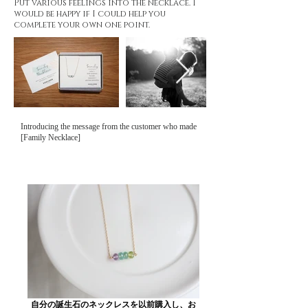
Put various feelings into the necklace. I
would be happy if I could help you
complete your own one point.
Introducing the message from the customer who made
[Family Necklace]
自分の誕生石のネックレスを以前購入し、お