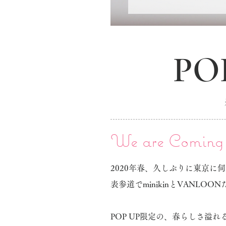
PO
We are Coming 
​2020年春、久しぶりに東京に
表参道でminikinとVANLO
POP UP限定の、春らしさ溢